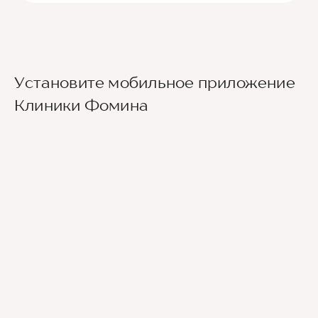
Установите мобильное приложение
Клиники Фомина
Ведущие врачи региона
Современное экспертное оборудование
Контроль всех этапов лечения с помощью
ИИ
Привлечение федеральных экспертов
Премиальный уровень сервиса
Служба заботы о пациентах