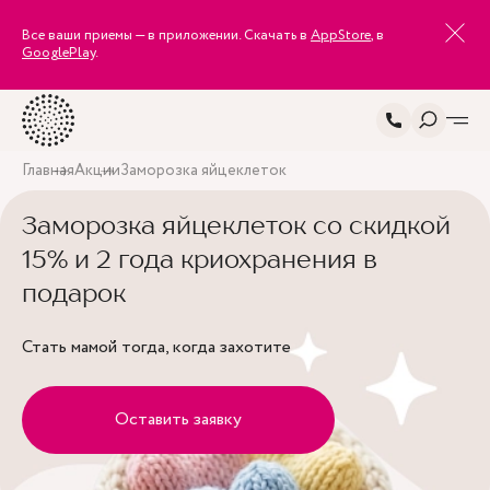
Все ваши приемы — в приложении. Скачать в
AppStore
, в
GooglePlay
.
Главная
Акции
Заморозка яйцеклеток
Заморозка яйцеклеток со скидкой
15% и 2 года криохранения в
подарок
Стать мамой тогда, когда захотите
Оставить заявку