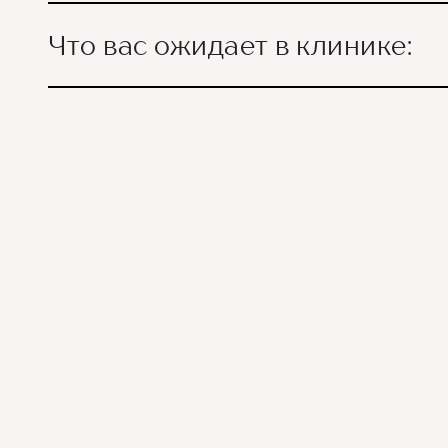
Что вас ожидает в клинике:
Ведущие врачи региона
Современное экспертное
Контроль всех этапов л
Привлечение федеральн
Премиальный уровень се
Служба заботы о пациен