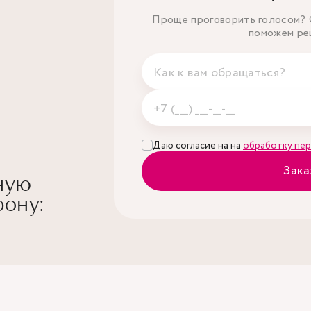
Проще проговорить голосом? О
поможем ре
Даю согласие на на
обработку пер
Зака
ную
ону: