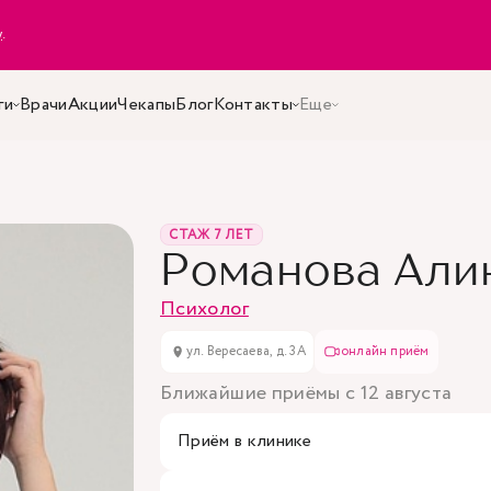
y
.
ги
Врачи
Акции
Чекапы
Блог
Контакты
Еще
СТАЖ 7 ЛЕТ
Романова Али
Психолог
ул. Вересаева, д. 3А
онлайн приём
Ближайшие приёмы с 12 августа
Приём в клинике