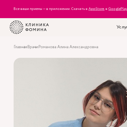
Все ваши приемы — в приложении. Скачать в
AppStore
, в
GooglePla
Услу
Главная
Врачи
Романова Алина Александровна