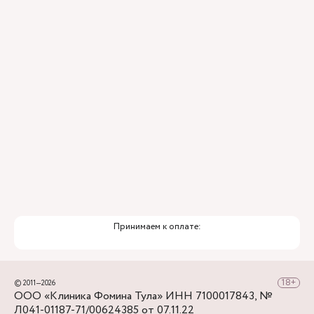
ИИ
Привлечение федеральных экспертов
Премиальный уровень сервиса
Служба заботы о пациентах
Принимаем к оплате:
© 2011—2026
ООО «Клиника Фомина Тула» ИНН 7100017843, №
Л041-01187-71/00624385 от 07.11.22