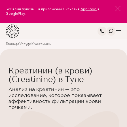
Все ваши приемы — в приложении. Скачать в
AppStore
, в
GooglePlay
.
Главная
Услуги
Креатинин
Креатинин (в крови)
(Creatinine) в Туле
Анализ на креатинин — это
исследование, которое показывает
эффективность фильтрации крови
почками.