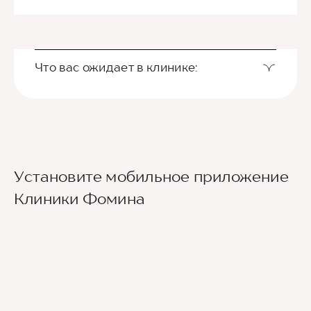
Что вас ожидает в клинике:
Установите мобильное приложение
Клиники Фомина
Ведущие врачи региона
Современное экспертное оборудование
Контроль всех этапов лечения с помощью
ИИ
Привлечение федеральных экспертов