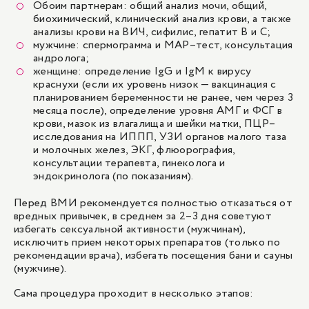
Обоим партнерам: общий анализ мочи, общий,
биохимический, клинический анализ крови, а также
анализы крови на ВИЧ, сифилис, гепатит В и С;
мужчине: спермограмма и MAP–тест, консультация
андролога;
женщине: определение IgG и IgM к вирусу
краснухи (если их уровень низок — вакцинация с
планированием беременности не ранее, чем через 3
месяца после), определение уровня АМГ и ФСГ в
крови, мазок из влагалища и шейки матки, ПЦР–
исследования на ИППП, УЗИ органов малого таза
и молочных желез, ЭКГ, флюорография,
консультации терапевта, гинеколога и
эндокринолога (по показаниям).
Перед ВМИ рекомендуется полностью отказаться от
вредных привычек, в среднем за 2–3 дня советуют
избегать сексуальной активности (мужчинам),
исключить прием некоторых препаратов (только по
рекомендации врача), избегать посещения бани и сауны
(мужчине).
Сама процедура проходит в несколько этапов: