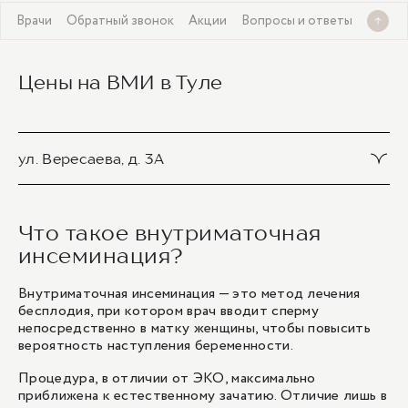
я
Врачи
Обратный звонок
Акции
Вопросы и ответы
Цены на ВМИ в Туле
ул. Вересаева, д. 3А
Внутриматочная инсеминация
Что такое внутриматочная
40 700 ₽
инсеминация?
1
/
1
Внутриматочная инсеминация — это метод лечения
бесплодия, при котором врач вводит сперму
непосредственно в матку женщины, чтобы повысить
вероятность наступления беременности.
Процедура, в отличии от
ЭКО
, максимально
приближена к естественному зачатию. Отличие лишь в