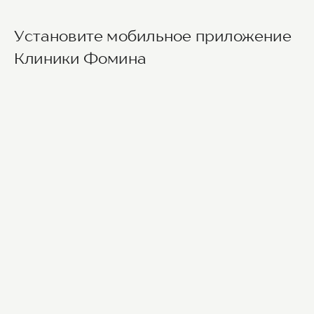
Установите мобильное приложение
Клиники Фомина
Ведущие врачи региона
Современное экспертное оборудование
Контроль всех этапов лечения с помощью
ИИ
Привлечение федеральных экспертов
Премиальный уровень сервиса
Служба заботы о пациентах