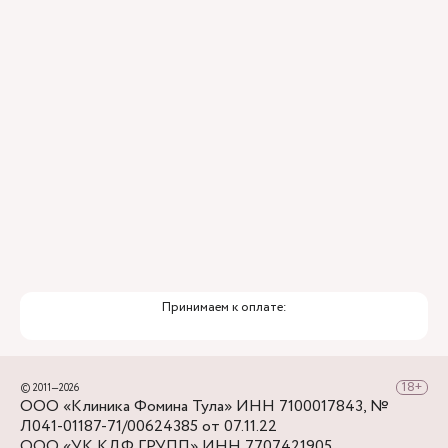
Привлечение федеральных экспертов
Премиальный уровень сервиса
Служба заботы о пациентах
Принимаем к оплате:
© 2011—2026
ООО «Клиника Фомина Тула» ИНН 7100017843, №
Л041-01187-71/00624385 от 07.11.22
ООО «УК КДФ ГРУПП» ИНН 7707421905