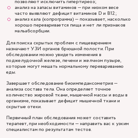
позволяют исключить гипертиреоз;
анализ на запасы витаминов — при низком весе
часто выявляют дефицит витаминов D и B12;
анализ кала (копрограмма) — показывает, насколько
хорошо переваривается пища и нет ли признаков
мальабсорбции.
Для поиска скрытых проблем с пищеварением
назначают УЗИ органов брюшной полости. При
обследовании можно увидеть изменения в
поджелудочной железе, печени и желчном пузыре,
которые могут мешать нормальному перевариванию
еды.
Завершает обследование биоимпедансометрия —
анализа состава тела. Она определяет точное
количество жировой ткани, мышечной массы и воды в
организме, показывает дефицит мышечной ткани и
скрытые отеки.
Первичный план обследования может составить
терапевт
, при необходимости — направить вас к узким
специалистам по результатам тестов.