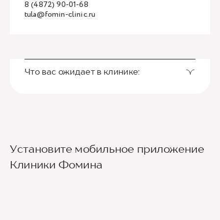
8 (4872) 90-01-68
tula@fomin-clinic.ru
Что вас ожидает в клинике:
Установите мобильное приложение
Клиники Фомина
Ведущие врачи региона
Современное экспертное оборудование
Контроль всех этапов лечения с помощью
ИИ