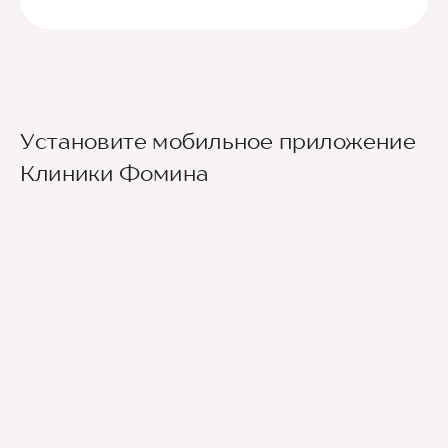
Установите мобильное приложение
Клиники Фомина
Ведущие врачи региона
Современное экспертное оборудование
Контроль всех этапов лечения с помощью
ИИ
Привлечение федеральных экспертов
Премиальный уровень сервиса
Служба заботы о пациентах