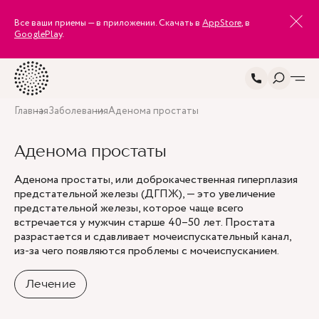
Все ваши приемы — в приложении. Скачать в
AppStore
, в
GooglePlay
.
Главная
Заболевания
Аденома простаты
Аденома простаты
Аденома простаты, или доброкачественная гиперплазия
предстательной железы (ДГПЖ), — это увеличение
предстательной железы, которое чаще всего
встречается у мужчин старше 40–50 лет. Простата
разрастается и сдавливает мочеиспускательный канал,
из-за чего появляются проблемы с мочеиспусканием.
Лечение