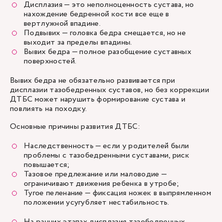
Дисплазия — это неполноценность сустава, но
нахождение бедренной кости все еще в
вертлужной впадине.
Подвывих — головка бедра смещается, но не
выходит за пределы впадины.
Вывих бедра — полное разобщение суставных
поверхностей.
Вывих бедра не обязательно развивается при
дисплазии тазобедренных суставов, но без коррекции
ДТБС может нарушить формирование сустава и
повлиять на походку.
Основные причины развития ДТБС:
Наследственность — если у родителей были
проблемы с тазобедренными суставами, риск
повышается;
Тазовое предлежание или маловодие —
ограничивают движения ребенка в утробе;
Тугое пеленание — фиксация ножек в выпрямленном
положении усугубляет нестабильность.
На ранних этапах дисплазия тазобедренных