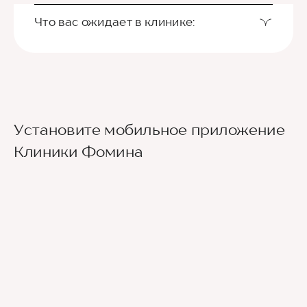
Что вас ожидает в клинике:
Установите мобильное приложение
Клиники Фомина
Ведущие врачи региона
Современное экспертное оборудование
Контроль всех этапов лечения с помощью
ИИ
Привлечение федеральных экспертов
Премиальный уровень сервиса
Служба заботы о пациентах