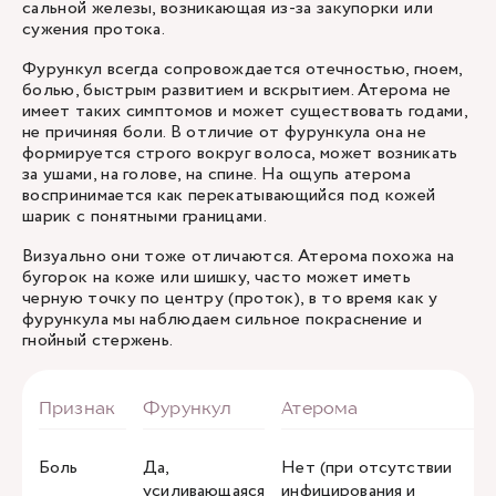
сальной железы, возникающая из-за закупорки или
сужения протока.
Фурункул всегда сопровождается отечностью, гноем,
болью, быстрым развитием и вскрытием. Атерома не
имеет таких симптомов и может существовать годами,
не причиняя боли. В отличие от фурункула она не
формируется строго вокруг волоса, может возникать
за ушами, на голове, на спине. На ощупь атерома
воспринимается как перекатывающийся под кожей
шарик с понятными границами.
Визуально они тоже отличаются. Атерома похожа на
бугорок на коже или шишку, часто может иметь
черную точку по центру (проток), в то время как у
фурункула мы наблюдаем сильное покраснение и
гнойный стержень.
Боль
Да,
Нет (при отсутствии
усиливающаяся
инфицирования и