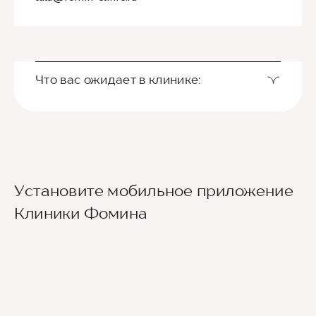
Что вас ожидает в клинике:
Установите мобильное приложение
Клиники Фомина
Ведущие врачи региона
Современное экспертное оборудование
Контроль всех этапов лечения с помощью
ИИ
Привлечение федеральных экспертов