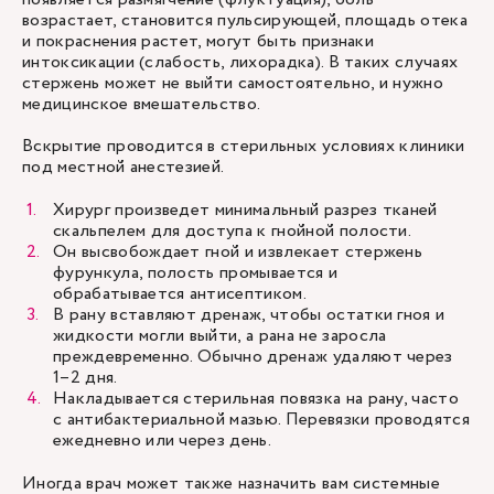
возрастает, становится пульсирующей, площадь отека
и покраснения растет, могут быть признаки
интоксикации (слабость, лихорадка). В таких случаях
стержень может не выйти самостоятельно, и нужно
медицинское вмешательство.
Вскрытие проводится в стерильных условиях клиники
под местной анестезией.
Хирург произведет минимальный разрез тканей
скальпелем для доступа к гнойной полости.
Он высвобождает гной и извлекает стержень
фурункула, полость промывается и
обрабатывается антисептиком.
В рану вставляют дренаж, чтобы остатки гноя и
жидкости могли выйти, а рана не заросла
преждевременно. Обычно дренаж удаляют через
1–2 дня.
Накладывается стерильная повязка на рану, часто
с антибактериальной мазью. Перевязки проводятся
ежедневно или через день.
Иногда врач может также назначить вам системные