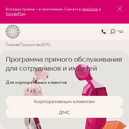
Все ваши приемы — в приложении. Скачать в
AppStore
, в
GooglePlay
.
Главная
Пациентам
ДМС
Программа прямого обслуживания
для сотрудников и их детей
Для корпоративных клиентов
Корпоративным клиентам
ДМС