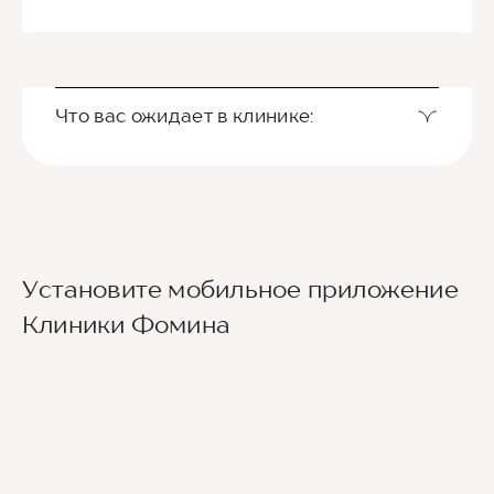
Что вас ожидает в клинике:
Установите мобильное приложение
Клиники Фомина
Ведущие врачи региона
Современное экспертное оборудование
Контроль всех этапов лечения с помощью
ИИ
Привлечение федеральных экспертов