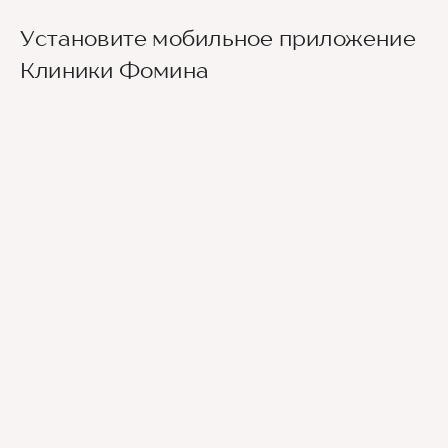
Установите мобильное приложение
Клиники Фомина
Ведущие врачи региона
Современное экспертное оборудование
Контроль всех этапов лечения с помощью
ИИ
Привлечение федеральных экспертов
Премиальный уровень сервиса
Служба заботы о пациентах