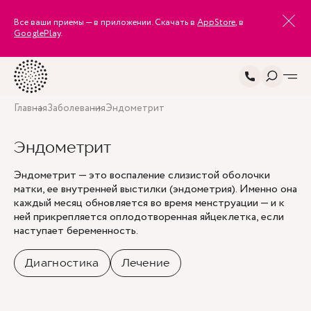
Все ваши приемы — в приложении. Скачать в
AppStore
, в
GooglePlay
.
Главная
Заболевания
Эндометрит
Эндометрит
Эндометрит — это воспаление слизистой оболочки
матки, ее внутренней выстилки (эндометрия). Именно она
каждый месяц обновляется во время менструации — и к
ней прикрепляется оплодотворенная яйцеклетка, если
наступает беременность.
Диагностика
Лечение