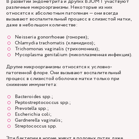
В развитии эндометрита и других ВЗОМТ участвуют
различные микроорганизмы. Некоторые из них
относятся к абсолютным патогенам — они всегда
вызывают воспалительный процесс в слизистой матки,
даже в небольшом количестве:
Neisseria gonorrhoeae (гонорея);
Chlamydia trachomatis (хламидиоз);
Trichomonas vaginalis (трихомониаз);
Mycoplasma genitalium (микоплазменная инфекция).
Другие микроорганизмы относятся к условно-
патогенной флоре. Они вызывают воспалительный
процесс в слизистой оболочке матки только при
снижении иммунитета:
Bacteroides spp.;
Peptostreptococcus spp.;
Prevotella spp.;
Escherichia coli;
Gardnerella vaginalis;
Streptococcus spp.
Эти бактерии в норме живут в половых путях даже