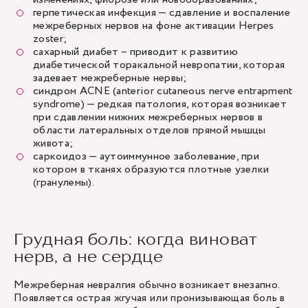
герпетическая инфекция — сдавление и воспаление
межреберных нервов на фоне активации Herpes
zoster;
сахарный диабет – приводит к развитию
диабетической торакальной невропатии, которая
задевает межреберные нервы;
синдром ACNE (anterior cutaneous nerve entrapment
syndrome) — редкая патология, которая возникает
при сдавлении нижних межреберных нервов в
области латеральных отделов прямой мышцы
живота;
саркоидоз — аутоиммунное заболевание, при
котором в тканях образуются плотные узелки
(гранулемы).
Грудная боль: когда виноват
нерв, а не сердце
Межреберная невралгия обычно возникает внезапно.
Появляется острая жгучая или пронизывающая боль в