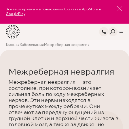
Все ваши приемы — в приложении. Скачать в
AppStore
, в
GooglePlay
.
Главная
Заболевания
Межреберная невралгия
Межреберная невралгия
Межреберная невралгия — это
состояние, при котором возникает
сильная боль по ходу межреберных
нервов. Эти нервы находятся в
промежутках между ребрами. Они
отвечают за передачу ощущений из
грудной клетки и верхней части живота в
головной мозг, а также за движение