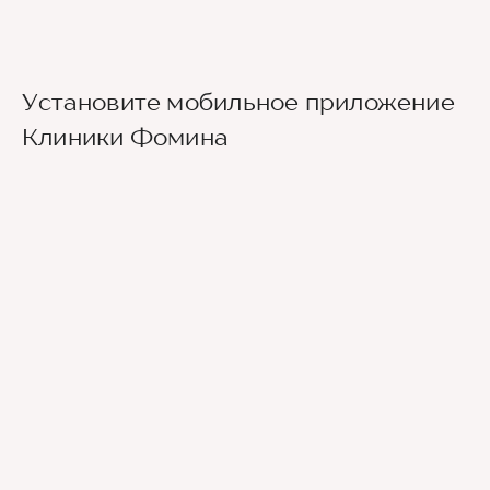
Установите мобильное приложение
Клиники Фомина
Ведущие врачи региона
Современное экспертное оборудование
Контроль всех этапов лечения с помощью
ИИ
Привлечение федеральных экспертов
Премиальный уровень сервиса
Служба заботы о пациентах