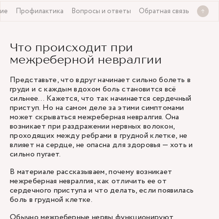
ие
Профилактика
Вопросы и ответы
Обратная связь
Что происходит при
межреберной невралгии
Представьте, что вдруг начинает сильно болеть в
груди и с каждым вдохом боль становится всё
сильнее… Кажется, что так начинается сердечный
приступ. Но на самом деле за этими симптомами
может скрываться межреберная невралгия. Она
возникает при раздражении нервных волокон,
проходящих между ребрами в грудной клетке, не
влияет на сердце, не опасна для здоровья — хоть и
сильно пугает.
В материале рассказываем, почему возникает
межреберная невралгия, как отличить ее от
сердечного приступа и что делать, если появилась
боль в грудной клетке.
Обычно межреберные нервы функционируют